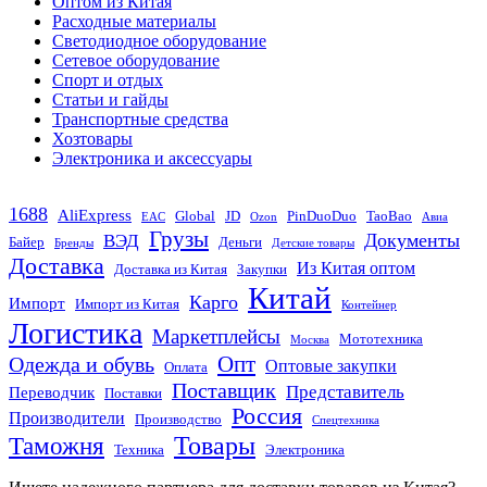
Оптом из Китая
Расходные материалы
Светодиодное оборудование
Сетевое оборудование
Спорт и отдых
Статьи и гайды
Транспортные средства
Хозтовары
Электроника и аксессуары
1688
AliExpress
Global
JD
PinDuoDuo
TaoBao
EAC
Ozon
Авиа
Грузы
Документы
ВЭД
Байер
Деньги
Бренды
Детские товары
Доставка
Из Китая оптом
Доставка из Китая
Закупки
Китай
Карго
Импорт
Импорт из Китая
Контейнер
Логистика
Маркетплейсы
Мототехника
Москва
Опт
Одежда и обувь
Оптовые закупки
Оплата
Поставщик
Представитель
Переводчик
Поставки
Россия
Производители
Производство
Спецтехника
Товары
Таможня
Техника
Электроника