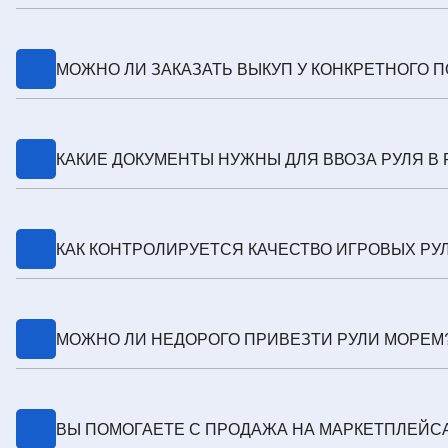
Цена зависит от маршрута, веса и упаковки. Дадим рас
МОЖНО ЛИ ЗАКАЗАТЬ ВЫКУП У КОНКРЕТНОГО П
Да, проведем выкуп по вашему инвойсу, проверим тов
КАКИЕ ДОКУМЕНТЫ НУЖНЫ ДЛЯ ВВОЗА РУЛЯ В
Контракт, инвойс, упаковочный лист, коды ТН ВЭД, пр
КАК КОНТРОЛИРУЕТСЯ КАЧЕСТВО ИГРОВЫХ РУ
Делаем инспекцию, фото- и видеоотчет, сверяем компл
МОЖНО ЛИ НЕДОРОГО ПРИВЕЗТИ РУЛИ МОРЕМ
Да, при крупных партиях море самое экономичное, но 
ВЫ ПОМОГАЕТЕ С ПРОДАЖА НА МАРКЕТПЛЕЙСА