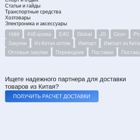
Статьи и гайды
Транспортные средства
Хозтовары
Электроника и аксессуары
1688
AliExpress
EAC
Global
JD
Ozon
Pi
Закупки
Из Китая оптом
Импорт
Импорт из Кита
Оптовые закупки
Переводчик
Поставки
Постав
Ищете надежного партнера для доставки
товаров из Китая?
ПОЛУЧИТЬ РАСЧЕТ ДОСТАВКИ