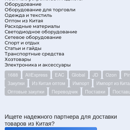
Оборудование
Оборудование для торговли
Одежда и текстиль
Оптом из Китая
Расходные материалы
Светодиодное оборудование
Сетевое оборудование
Спорт и отдых
Статьи и гайды
Транспортные средства
Хозтовары
Электроника и аксессуары
1688
AliExpress
EAC
Global
JD
Ozon
Pi
Закупки
Из Китая оптом
Импорт
Импорт из Кита
Оптовые закупки
Переводчик
Поставки
Постав
Ищете надежного партнера для доставки
товаров из Китая?