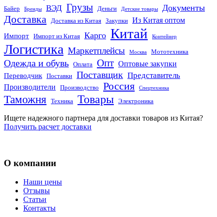
Грузы
Документы
ВЭД
Байер
Деньги
Бренды
Детские товары
Доставка
Из Китая оптом
Доставка из Китая
Закупки
Китай
Карго
Импорт
Импорт из Китая
Контейнер
Логистика
Маркетплейсы
Мототехника
Москва
Опт
Одежда и обувь
Оптовые закупки
Оплата
Поставщик
Представитель
Переводчик
Поставки
Россия
Производители
Производство
Спецтехника
Товары
Таможня
Техника
Электроника
Ищете надежного партнера для доставки товаров из Китая?
Получить расчет доставки
О компании
Наши цены
Отзывы
Статьи
Контакты