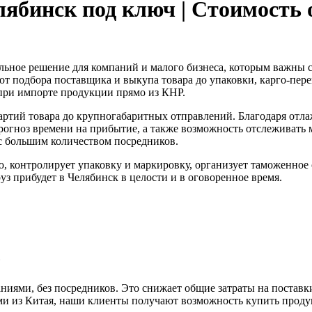
лябинск под ключ | Стоимость о
льное решение для компаний и малого бизнеса, которым важны ср
т подбора поставщика и выкупа товара до упаковки, карго-перев
при импорте продукции прямо из КНР.
артий товара до крупногабаритных отправлений. Благодаря от
рогноз времени на прибытие, а также возможность отслеживать м
с большим количеством посредников.
, контролирует упаковку и маркировку, организует таможенное
уз прибудет в Челябинск в целости и в оговоренное время.
Р
иями, без посредников. Это снижает общие затраты на поставки
ми из Китая, наши клиенты получают возможность купить прод