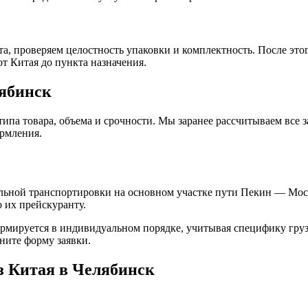
а, проверяем целостность упаковки и комплектность. После это
т Китая до пункта назначения.
лябинск
па товара, объема и срочности. Мы заранее рассчитываем все за
рмления.
ильной транспортировки на основном участке пути Пекин — Мос
 их прейскуранту.
мируется в индивидуальном порядке, учитывая специфику груза
ните форму заявки.
з Китая в Челябинск