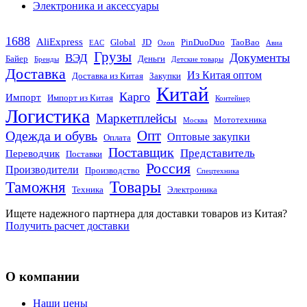
Электроника и аксессуары
1688
AliExpress
Global
JD
PinDuoDuo
TaoBao
EAC
Ozon
Авиа
Грузы
Документы
ВЭД
Байер
Деньги
Бренды
Детские товары
Доставка
Из Китая оптом
Доставка из Китая
Закупки
Китай
Карго
Импорт
Импорт из Китая
Контейнер
Логистика
Маркетплейсы
Мототехника
Москва
Опт
Одежда и обувь
Оптовые закупки
Оплата
Поставщик
Представитель
Переводчик
Поставки
Россия
Производители
Производство
Спецтехника
Товары
Таможня
Техника
Электроника
Ищете надежного партнера для доставки товаров из Китая?
Получить расчет доставки
О компании
Наши цены