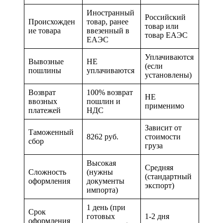
Иностранный
Российский
Происхожден
товар, ранее
товар или
ие товара
ввезенный в
товар ЕАЭС
ЕАЭС
Уплачиваются
Вывозные
НЕ
(если
пошлины
уплачиваются
установлены)
Возврат
100% возврат
НЕ
ввозных
пошлин и
применимо
платежей
НДС
Зависит от
Таможенный
8262 руб.
стоимости
сбор
груза
Высокая
Средняя
Сложность
(нужны
(стандартный
оформления
документы
экспорт)
импорта)
1 день (при
Срок
готовых
1-2 дня
оформления