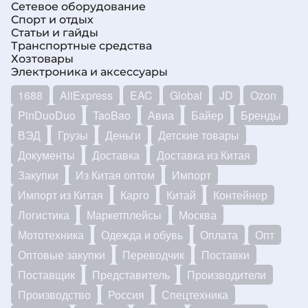
Сетевое оборудование
Спорт и отдых
Статьи и гайды
Транспортные средства
Хозтовары
Электроника и аксессуары
1688
AliExpress
EAC
Global
JD
Ozon
PinDuoDuo
TaoBao
Авиа
Байер
Бренды
ВЭД
Грузы
Деньги
Детские товары
Документы
Доставка
Доставка из Китая
Закупки
Из Китая оптом
Импорт
Импорт из Китая
Карго
Китай
Контейнер
Логистика
Маркетплейсы
Москва
Мототехника
Одежда и обувь
Оплата
Опт
Оптовые закупки
Переводчик
Поставки
Поставщик
Представитель
Производители
Производство
Россия
Спецтехника