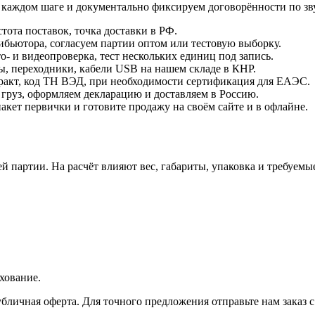
а каждом шаге и документально фиксируем договорённости по з
стота поставок, точка доставки в РФ.
ибьютора, согласуем партии оптом или тестовую выборку.
‑ и видеопроверка, тест нескольких единиц под запись.
ы, переходники, кабели USB на нашем складе в КНР.
тракт, код ТН ВЭД, при необходимости сертификация для ЕАЭС.
 груз, оформляем декларацию и доставляем в Россию.
пакет первички и готовите продажу на своём сайте и в офлайне.
й партии. На расчёт влияют вес, габариты, упаковка и требуемы
хование.
личная оферта. Для точного предложения отправьте нам заказ с