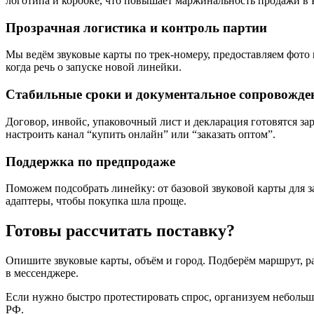
логотипа и коробке, что повышает маржинальность продажи в 
Прозрачная логистика и контроль партии
Мы ведём звуковые карты по трек‑номеру, предоставляем фото п
когда речь о запуске новой линейки.
Стабильные сроки и документальное сопровожде
Договор, инвойс, упаковочный лист и декларация готовятся зар
настроить канал “купить онлайн” или “заказать оптом”.
Поддержка по предпродаже
Поможем подсобрать линейку: от базовой звуковой карты для 
адаптеры, чтобы покупка шла проще.
Готовы рассчитать поставку?
Опишите звуковые карты, объём и город. Подберём маршрут, ра
в мессенджере.
Если нужно быстро протестировать спрос, организуем небольшу
РФ.