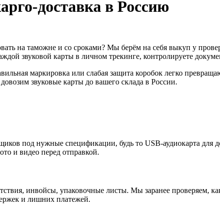
арго-доставка в Россию
ковать на таможне и со сроками? Мы берём на себя выкуп у про
каждой звуковой карты в личном трекинге, контролируете докум
вильная маркировка или слабая защита коробок легко превращаю
 довозим звуковые карты до вашего склада в России.
иков под нужные спецификации, будь то USB‑аудиокарта для д
ото и видео перед отправкой.
ствия, инвойсы, упаковочные листы. Мы заранее проверяем, как
ержек и лишних платежей.