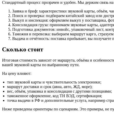
Стандартный процесс прозрачен и удобен. Мы держим связь н
Заявка и бриф: характеристики звуковой карты, объём, ча
Поиск и проверка: подбираем китайский завод или дистр
Выкуп и инспекция: оформляем выкуп у поставщика, фото
Консолидация груза: принимаем звуковые карты, адаптер
Подготовка документов: инвойс, упаковочный лист, кон
Таможня и перевозка: выбираем маршрут карго, страхуем
Выдача и отчётность: поставка прибывает, вы получаете 
Сколько стоит
Итоговая стоимость зависит от маршрута, объёма и особенносте
вашей звуковой карты по выбранному пути.
На цену влияют:
тип звуковой карты и чувствительность электроники;
маршрут доставки и срок (авиа, авто, ЖД, море);
вес, объём, упаковка и консолидация с другими позициями;
таможенное оформление, код ТН ВЭД, сертификация;
точка выдачи в РФ и дополнительные услуга, например стра
Ниже приведены ориентиры по сценариям. Это примеры, не пуб