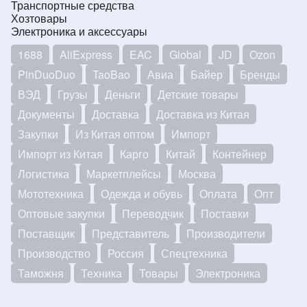
Транспортные средства
Хозтовары
Электроника и аксессуары
1688
AliExpress
EAC
Global
JD
Ozon
PinDuoDuo
TaoBao
Авиа
Байер
Бренды
ВЭД
Грузы
Деньги
Детские товары
Документы
Доставка
Доставка из Китая
Закупки
Из Китая оптом
Импорт
Импорт из Китая
Карго
Китай
Контейнер
Логистика
Маркетплейсы
Москва
Мототехника
Одежда и обувь
Оплата
Опт
Оптовые закупки
Переводчик
Поставки
Поставщик
Представитель
Производители
Производство
Россия
Спецтехника
Таможня
Техника
Товары
Электроника