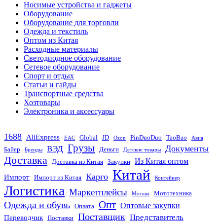
Носимые устройства и гаджеты
Оборудование
Оборудование для торговли
Одежда и текстиль
Оптом из Китая
Расходные материалы
Светодиодное оборудование
Сетевое оборудование
Спорт и отдых
Статьи и гайды
Транспортные средства
Хозтовары
Электроника и аксессуары
1688
AliExpress
Global
JD
PinDuoDuo
TaoBao
EAC
Ozon
Авиа
Грузы
Документы
ВЭД
Байер
Деньги
Бренды
Детские товары
Доставка
Из Китая оптом
Доставка из Китая
Закупки
Китай
Карго
Импорт
Импорт из Китая
Контейнер
Логистика
Маркетплейсы
Мототехника
Москва
Опт
Одежда и обувь
Оптовые закупки
Оплата
Поставщик
Представитель
Переводчик
Поставки