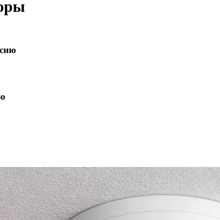
торы
ссию
ию