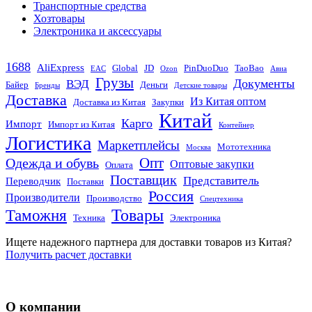
Транспортные средства
Хозтовары
Электроника и аксессуары
1688
AliExpress
Global
JD
PinDuoDuo
TaoBao
EAC
Ozon
Авиа
Грузы
Документы
ВЭД
Байер
Деньги
Бренды
Детские товары
Доставка
Из Китая оптом
Доставка из Китая
Закупки
Китай
Карго
Импорт
Импорт из Китая
Контейнер
Логистика
Маркетплейсы
Мототехника
Москва
Опт
Одежда и обувь
Оптовые закупки
Оплата
Поставщик
Представитель
Переводчик
Поставки
Россия
Производители
Производство
Спецтехника
Товары
Таможня
Техника
Электроника
Ищете надежного партнера для доставки товаров из Китая?
Получить расчет доставки
О компании