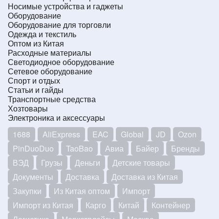
Носимые устройства и гаджеты
Оборудование
Оборудование для торговли
Одежда и текстиль
Оптом из Китая
Расходные материалы
Светодиодное оборудование
Сетевое оборудование
Спорт и отдых
Статьи и гайды
Транспортные средства
Хозтовары
Электроника и аксессуары
1688
AliExpress
EAC
Global
JD
Ozon
PinDuoDuo
TaoBao
Авиа
Байер
Бренды
ВЭД
Грузы
Деньги
Детские товары
Документы
Доставка
Доставка из Китая
Закупки
Из Китая оптом
Импорт
Импорт из Китая
Карго
Китай
Контейнер