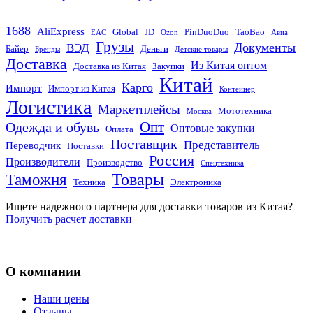
1688
AliExpress
Global
JD
PinDuoDuo
TaoBao
EAC
Ozon
Авиа
Грузы
Документы
ВЭД
Байер
Деньги
Бренды
Детские товары
Доставка
Из Китая оптом
Доставка из Китая
Закупки
Китай
Карго
Импорт
Импорт из Китая
Контейнер
Логистика
Маркетплейсы
Мототехника
Москва
Опт
Одежда и обувь
Оптовые закупки
Оплата
Поставщик
Представитель
Переводчик
Поставки
Россия
Производители
Производство
Спецтехника
Товары
Таможня
Техника
Электроника
Ищете надежного партнера для доставки товаров из Китая?
Получить расчет доставки
О компании
Наши цены
Отзывы