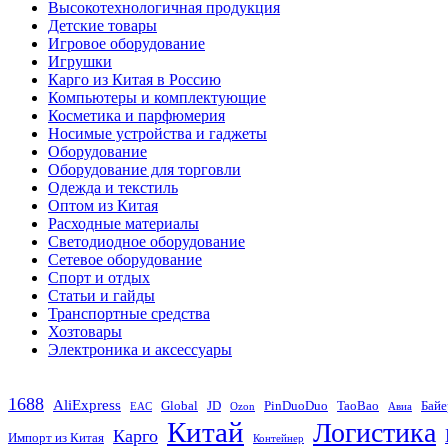
Высокотехнологичная продукция
Детские товары
Игровое оборудование
Игрушки
Карго из Китая в Россию
Компьютеры и комплектующие
Косметика и парфюмерия
Носимые устройства и гаджеты
Оборудование
Оборудование для торговли
Одежда и текстиль
Оптом из Китая
Расходные материалы
Светодиодное оборудование
Сетевое оборудование
Спорт и отдых
Статьи и гайды
Транспортные средства
Хозтовары
Электроника и аксессуары
1688
AliExpress
Global
JD
PinDuoDuo
TaoBao
Байе
EAC
Ozon
Авиа
Китай
Логистика
Карго
Импорт из Китая
Контейнер