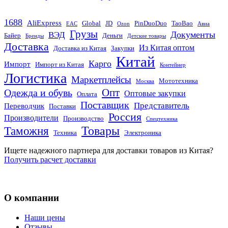
1688
AliExpress
Global
JD
PinDuoDuo
TaoBao
EAC
Ozon
Авиа
Грузы
Документы
ВЭД
Байер
Деньги
Бренды
Детские товары
Доставка
Из Китая оптом
Доставка из Китая
Закупки
Китай
Карго
Импорт
Импорт из Китая
Контейнер
Логистика
Маркетплейсы
Мототехника
Москва
Опт
Одежда и обувь
Оптовые закупки
Оплата
Поставщик
Представитель
Переводчик
Поставки
Россия
Производители
Производство
Спецтехника
Товары
Таможня
Техника
Электроника
Ищете надежного партнера для доставки товаров из Китая?
Получить расчет доставки
О компании
Наши цены
Отзывы