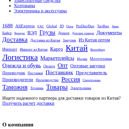
Транспортные средства
Хозтовары
Электроника и аксессуары
1688
AliExpress
Global
JD
PinDuoDuo
TaoBao
EAC
Ozon
Авиа
Грузы
Документы
ВЭД
Байер
Деньги
Бренды
Детские товары
Доставка
Из Китая оптом
Доставка из Китая
Закупки
Китай
Карго
Импорт
Импорт из Китая
Контейнер
Логистика
Маркетплейсы
Мототехника
Москва
Опт
Одежда и обувь
Оптовые закупки
Оплата
Поставщик
Представитель
Переводчик
Поставки
Россия
Производители
Производство
Спецтехника
Товары
Таможня
Техника
Электроника
Ищете надежного партнера для доставки товаров из Китая?
Получить расчет доставки
О компании