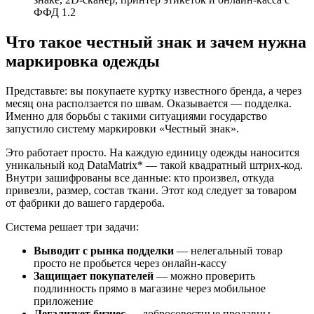
ФФД 1.2
Что такое честный знак и зачем нужна
маркировка одежды
Представьте: вы покупаете куртку известного бренда, а через
месяц она расползается по швам. Оказывается — подделка.
Именно для борьбы с такими ситуациями государство
запустило систему маркировки «Честный знак».
Это работает просто. На каждую единицу одежды наносится
уникальный код DataMatrix* — такой квадратный штрих-код.
Внутри зашифрованы все данные: кто произвел, откуда
привезли, размер, состав ткани. Этот код следует за товаром
от фабрики до вашего гардероба.
Система решает три задачи:
Выводит с рынка подделки
— нелегальный товар
просто не пробьется через онлайн-кассу
Защищает покупателей
— можно проверить
подлинность прямо в магазине через мобильное
приложение
Легализует бизнес
— добросовестные продавцы