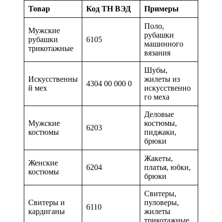
Товар
Код ТН ВЭД
Примеры
Поло,
Мужские
рубашки
рубашки
6105
машинного
трикотажные
вязания
Шубы,
Искусственны
жилеты из
4304 00 000 0
й мех
искусственно
го меха
Деловые
Мужские
костюмы,
6203
костюмы
пиджаки,
брюки
Жакеты,
Женские
6204
платья, юбки,
костюмы
брюки
Свитеры,
Свитеры и
пуловеры,
6110
кардиганы
жилеты
трикотажные