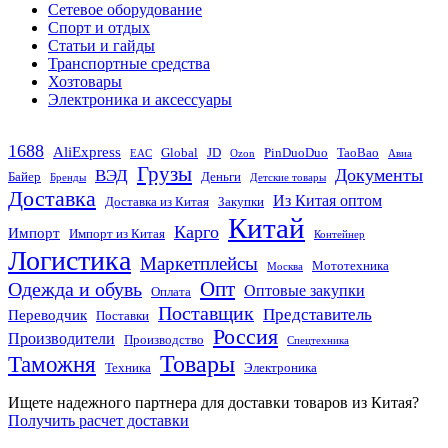
Сетевое оборудование
Спорт и отдых
Статьи и гайды
Транспортные средства
Хозтовары
Электроника и аксессуары
1688
AliExpress
Global
JD
PinDuoDuo
TaoBao
EAC
Ozon
Авиа
Грузы
Документы
ВЭД
Байер
Деньги
Бренды
Детские товары
Доставка
Из Китая оптом
Доставка из Китая
Закупки
Китай
Карго
Импорт
Импорт из Китая
Контейнер
Логистика
Маркетплейсы
Мототехника
Москва
Опт
Одежда и обувь
Оптовые закупки
Оплата
Поставщик
Представитель
Переводчик
Поставки
Россия
Производители
Производство
Спецтехника
Товары
Таможня
Техника
Электроника
Ищете надежного партнера для доставки товаров из Китая?
Получить расчет доставки