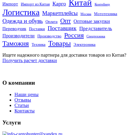
Китай
Карго
Импорт
Импорт из Китая
Контейнер
Логистика
Маркетплейсы
Мототехника
Москва
Опт
Одежда и обувь
Оптовые закупки
Оплата
Поставщик
Представитель
Переводчик
Поставки
Россия
Производители
Производство
Спецтехника
Товары
Таможня
Техника
Электроника
Ищете надежного партнера для доставки товаров из Китая?
Получить расчет доставки
О компании
Наши цены
Отзывы
Статьи
Контакты
Услуги