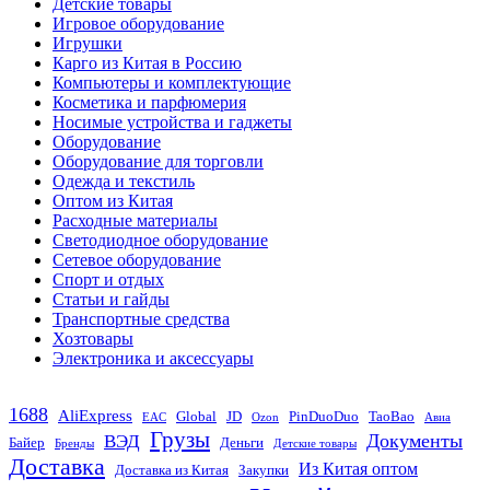
Детские товары
Игровое оборудование
Игрушки
Карго из Китая в Россию
Компьютеры и комплектующие
Косметика и парфюмерия
Носимые устройства и гаджеты
Оборудование
Оборудование для торговли
Одежда и текстиль
Оптом из Китая
Расходные материалы
Светодиодное оборудование
Сетевое оборудование
Спорт и отдых
Статьи и гайды
Транспортные средства
Хозтовары
Электроника и аксессуары
1688
AliExpress
Global
JD
PinDuoDuo
TaoBao
EAC
Ozon
Авиа
Грузы
Документы
ВЭД
Байер
Деньги
Бренды
Детские товары
Доставка
Из Китая оптом
Доставка из Китая
Закупки