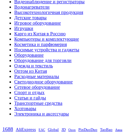
Видеонаблюдение и регистраторы
Водонагреватели
Высокотехнологичная продукция
Детские товары
Игровое оборудование
Игрушки
Карго из Китая в Россию
Компьютеры и комплектующие
Косметика и парфюмерия
Носимые устройства и гаджеты
Оборудование
Оборудование для торговли
Одежда и текстиль
Оптом из Китая
Расходные материалы
Светодиодное оборудование
Сетевое оборудование
Спорт и отдых
Статьи и гайды
Транспортные средства
Хозтовары
Электроника и аксессуары
1688
AliExpress
Global
JD
PinDuoDuo
TaoBao
EAC
Ozon
Авиа