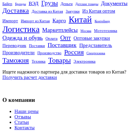
Грузы
Документы
ВЭД
Байер
Деньги
Бренды
Детские товары
Доставка
Из Китая оптом
Доставка из Китая
Закупки
Китай
Карго
Импорт
Импорт из Китая
Контейнер
Логистика
Маркетплейсы
Мототехника
Москва
Опт
Одежда и обувь
Оптовые закупки
Оплата
Поставщик
Представитель
Переводчик
Поставки
Россия
Производители
Производство
Спецтехника
Товары
Таможня
Техника
Электроника
Ищете надежного партнера для доставки товаров из Китая?
Получить расчет доставки
О компании
Наши цены
Отзывы
Статьи
Контакты