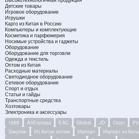
Детские товары
Игровое оборудование
Игрушки
Карго из Китая в Россию
Компьютеры и комплектующие
Косметика и парфюмерия
Носимые устройства и гаджеты
Оборудование
Оборудование для торговли
Одежда и текстиль
Оптом из Китая
Расходные материалы
Светодиодное оборудование
Сетевое оборудование
Спорт и отдых
Статьи и гайды
Транспортные средства
Хозтовары
Электроника и аксессуары
1688
AliExpress
EAC
Global
JD
Ozon
Pi
Закупки
Из Китая оптом
Импорт
Импорт из Кита