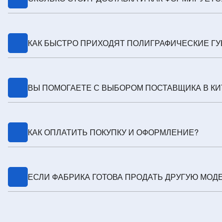
Зависит от веса, объёма и маршрута. Считаем стоимость
КАК БЫСТРО ПРИХОДЯТ ПОЛИГРАФИЧЕСКИЕ ГУБ
Авиа 5–10 дней, авто и ж/д в среднем 2–5 недель. Срок
ВЫ ПОМОГАЕТЕ С ВЫБОРОМ ПОСТАВЩИКА В КИ
Да, предложим проверенных поставщиков, согласуем п
КАК ОПЛАТИТЬ ПОКУПКУ И ОФОРМЛЕНИЕ?
Счёт с разбивкой: покупка, карго-доставка, таможня. 
ЕСЛИ ФАБРИКА ГОТОВА ПРОДАТЬ ДРУГУЮ МОДЕ
Да, добавим позиции в консолидацию и пересчитаем ср