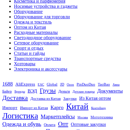
Косметика и парфюмерия
Носимые устройства и гаджеты
Оборудование
Оборудование для торговли
Одежда и текстиль
Оптом из Китая
Расходные материалы
Светодиодное оборудование
Сетевое оборудование
Спорт и отдых
Статьи и гайды
Транспортные средства
Хозтовары
Электроника и аксессуары
1688
AliExpress
Global
JD
PinDuoDuo
TaoBao
EAC
Ozon
Авиа
Грузы
Документы
ВЭД
Байер
Деньги
Бренды
Детские товары
Доставка
Из Китая оптом
Доставка из Китая
Закупки
Китай
Карго
Импорт
Импорт из Китая
Контейнер
Логистика
Маркетплейсы
Мототехника
Москва
Опт
Одежда и обувь
Оптовые закупки
Оплата