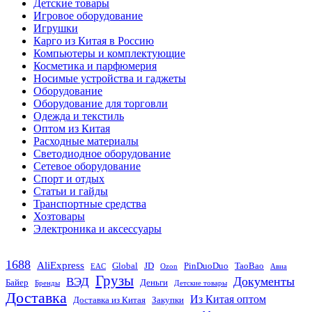
Детские товары
Игровое оборудование
Игрушки
Карго из Китая в Россию
Компьютеры и комплектующие
Косметика и парфюмерия
Носимые устройства и гаджеты
Оборудование
Оборудование для торговли
Одежда и текстиль
Оптом из Китая
Расходные материалы
Светодиодное оборудование
Сетевое оборудование
Спорт и отдых
Статьи и гайды
Транспортные средства
Хозтовары
Электроника и аксессуары
1688
AliExpress
Global
JD
PinDuoDuo
TaoBao
EAC
Ozon
Авиа
Грузы
Документы
ВЭД
Байер
Деньги
Бренды
Детские товары
Доставка
Из Китая оптом
Доставка из Китая
Закупки