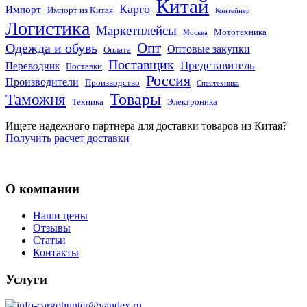
Китай
Карго
Импорт
Импорт из Китая
Контейнер
Логистика
Маркетплейсы
Мототехника
Москва
Опт
Одежда и обувь
Оптовые закупки
Оплата
Поставщик
Представитель
Переводчик
Поставки
Россия
Производители
Производство
Спецтехника
Товары
Таможня
Техника
Электроника
Ищете надежного партнера для доставки товаров из Китая?
Получить расчет доставки
О компании
Наши цены
Отзывы
Статьи
Контакты
Услуги