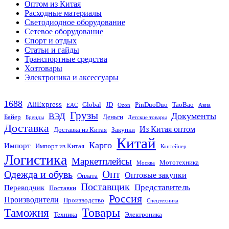
Оптом из Китая
Расходные материалы
Светодиодное оборудование
Сетевое оборудование
Спорт и отдых
Статьи и гайды
Транспортные средства
Хозтовары
Электроника и аксессуары
1688
AliExpress
Global
JD
PinDuoDuo
TaoBao
EAC
Ozon
Авиа
Грузы
Документы
ВЭД
Байер
Деньги
Бренды
Детские товары
Доставка
Из Китая оптом
Доставка из Китая
Закупки
Китай
Карго
Импорт
Импорт из Китая
Контейнер
Логистика
Маркетплейсы
Мототехника
Москва
Опт
Одежда и обувь
Оптовые закупки
Оплата
Поставщик
Представитель
Переводчик
Поставки
Россия
Производители
Производство
Спецтехника
Товары
Таможня
Техника
Электроника