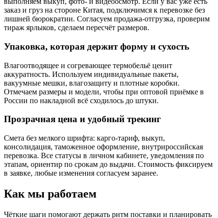
выполняем выкуп, фото- и видеоосмотр. Если у вас уже есть
заказ и груз на стороне Китая, подключимся к перевозке без
лишней бюрократии. Согласуем продажа-отгрузка, проверим
тираж ярлыков, сделаем пересчёт размеров.
Упаковка, которая держит форму и сухость
Влагоотводящее и согревающее термобельё ценит
аккуратность. Используем индивидуальные пакеты,
вакуумные мешки, влагозащиту и плотные коробки.
Отмечаем размеры и модели, чтобы при оптовой приёмке в
России по накладной всё сходилось до штуки.
Прозрачная цена и удобный трекинг
Смета без мелкого шрифта: карго-тариф, выкуп,
консолидация, таможенное оформление, внутрироссийская
перевозка. Все статусы в личном кабинете, уведомления по
этапам, ориентир по срокам до выдачи. Стоимость фиксируем
в заявке, любые изменения согласуем заранее.
Как мы работаем
Чёткие шаги помогают держать ритм поставки и планировать