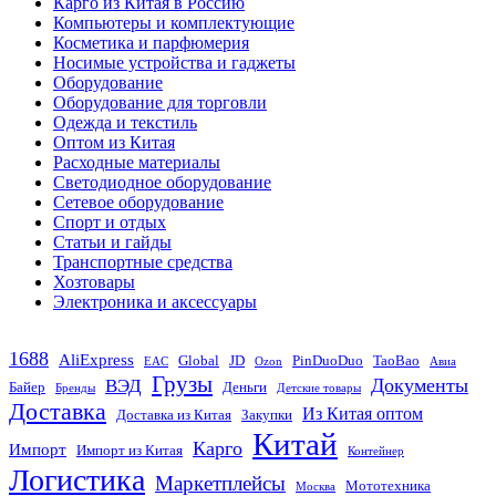
Карго из Китая в Россию
Компьютеры и комплектующие
Косметика и парфюмерия
Носимые устройства и гаджеты
Оборудование
Оборудование для торговли
Одежда и текстиль
Оптом из Китая
Расходные материалы
Светодиодное оборудование
Сетевое оборудование
Спорт и отдых
Статьи и гайды
Транспортные средства
Хозтовары
Электроника и аксессуары
1688
AliExpress
Global
JD
PinDuoDuo
TaoBao
EAC
Ozon
Авиа
Грузы
Документы
ВЭД
Байер
Деньги
Бренды
Детские товары
Доставка
Из Китая оптом
Доставка из Китая
Закупки
Китай
Карго
Импорт
Импорт из Китая
Контейнер
Логистика
Маркетплейсы
Мототехника
Москва