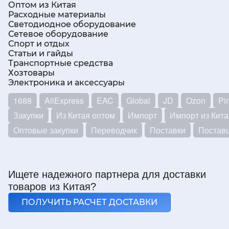
Оптом из Китая
Расходные материалы
Светодиодное оборудование
Сетевое оборудование
Спорт и отдых
Статьи и гайды
Транспортные средства
Хозтовары
Электроника и аксессуары
1688
AliExpress
EAC
Global
JD
Ozon
Pi
Закупки
Из Китая оптом
Импорт
Импорт из Кита
Оптовые закупки
Переводчик
Поставки
Постав
Ищете надежного партнера для доставки
товаров из Китая?
ПОЛУЧИТЬ РАСЧЕТ ДОСТАВКИ