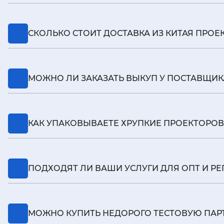
Контракт, инвойс, упаковочный, корректный код,
СКОЛЬКО СТОИТ ДОСТАВКА ИЗ КИТАЯ ПРОЕК
Стоимость определяется маршрутом, объёмом, уп
МОЖНО ЛИ ЗАКАЗАТЬ ВЫКУП У ПОСТАВЩИК
Да. Выполним выкуп, сверим комплектацию, пров
КАК УПАКОВЫВАЕТЕ ХРУПКИЕ ПРОЕКТОРОВ
Усиленные коробки, мягкие проставки, стретч и
ПОДХОДЯТ ЛИ ВАШИ УСЛУГИ ДЛЯ ОПТ И Р
Да, работаем оптом и серийно. Ставим график, 
МОЖНО КУПИТЬ НЕДОРОГО ТЕСТОВУЮ ПАРТ