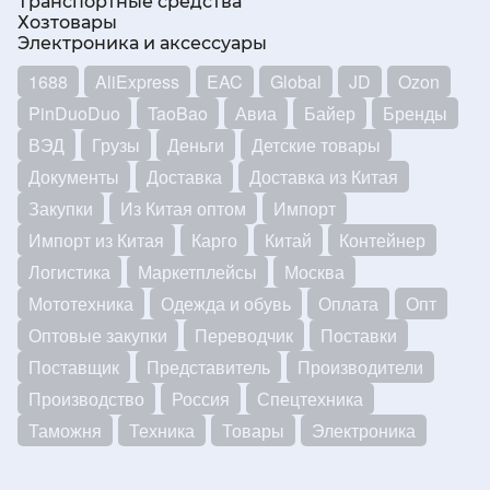
Транспортные средства
Хозтовары
Электроника и аксессуары
1688
AliExpress
EAC
Global
JD
Ozon
PinDuoDuo
TaoBao
Авиа
Байер
Бренды
ВЭД
Грузы
Деньги
Детские товары
Документы
Доставка
Доставка из Китая
Закупки
Из Китая оптом
Импорт
Импорт из Китая
Карго
Китай
Контейнер
Логистика
Маркетплейсы
Москва
Мототехника
Одежда и обувь
Оплата
Опт
Оптовые закупки
Переводчик
Поставки
Поставщик
Представитель
Производители
Производство
Россия
Спецтехника
Таможня
Техника
Товары
Электроника