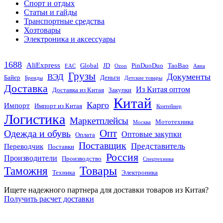
Спорт и отдых
Статьи и гайды
Транспортные средства
Хозтовары
Электроника и аксессуары
1688
AliExpress
Global
JD
PinDuoDuo
TaoBao
EAC
Ozon
Авиа
Грузы
Документы
ВЭД
Байер
Деньги
Бренды
Детские товары
Доставка
Из Китая оптом
Доставка из Китая
Закупки
Китай
Карго
Импорт
Импорт из Китая
Контейнер
Логистика
Маркетплейсы
Мототехника
Москва
Опт
Одежда и обувь
Оптовые закупки
Оплата
Поставщик
Представитель
Переводчик
Поставки
Россия
Производители
Производство
Спецтехника
Товары
Таможня
Техника
Электроника
Ищете надежного партнера для доставки товаров из Китая?
Получить расчет доставки