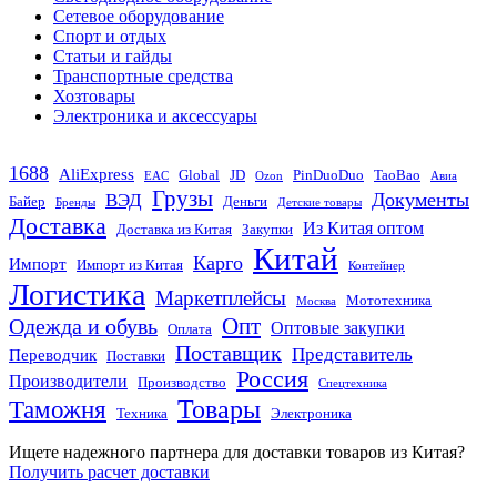
Сетевое оборудование
Спорт и отдых
Статьи и гайды
Транспортные средства
Хозтовары
Электроника и аксессуары
1688
AliExpress
Global
JD
PinDuoDuo
TaoBao
EAC
Ozon
Авиа
Грузы
Документы
ВЭД
Байер
Деньги
Бренды
Детские товары
Доставка
Из Китая оптом
Доставка из Китая
Закупки
Китай
Карго
Импорт
Импорт из Китая
Контейнер
Логистика
Маркетплейсы
Мототехника
Москва
Опт
Одежда и обувь
Оптовые закупки
Оплата
Поставщик
Представитель
Переводчик
Поставки
Россия
Производители
Производство
Спецтехника
Товары
Таможня
Техника
Электроника
Ищете надежного партнера для доставки товаров из Китая?
Получить расчет доставки