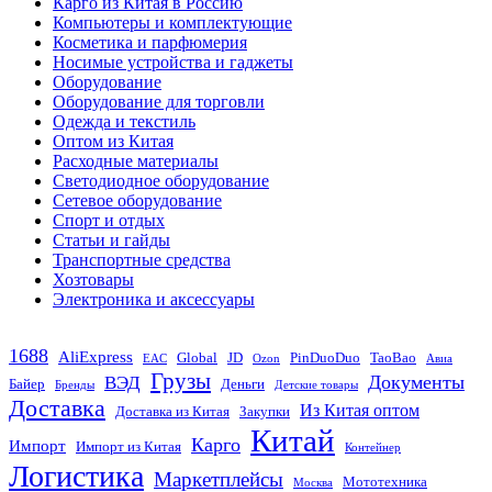
Карго из Китая в Россию
Компьютеры и комплектующие
Косметика и парфюмерия
Носимые устройства и гаджеты
Оборудование
Оборудование для торговли
Одежда и текстиль
Оптом из Китая
Расходные материалы
Светодиодное оборудование
Сетевое оборудование
Спорт и отдых
Статьи и гайды
Транспортные средства
Хозтовары
Электроника и аксессуары
1688
AliExpress
Global
JD
PinDuoDuo
TaoBao
EAC
Ozon
Авиа
Грузы
Документы
ВЭД
Байер
Деньги
Бренды
Детские товары
Доставка
Из Китая оптом
Доставка из Китая
Закупки
Китай
Карго
Импорт
Импорт из Китая
Контейнер
Логистика
Маркетплейсы
Мототехника
Москва