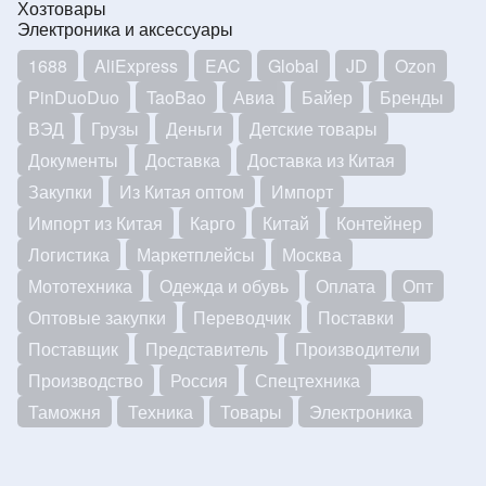
Хозтовары
Электроника и аксессуары
1688
AliExpress
EAC
Global
JD
Ozon
PinDuoDuo
TaoBao
Авиа
Байер
Бренды
ВЭД
Грузы
Деньги
Детские товары
Документы
Доставка
Доставка из Китая
Закупки
Из Китая оптом
Импорт
Импорт из Китая
Карго
Китай
Контейнер
Логистика
Маркетплейсы
Москва
Мототехника
Одежда и обувь
Оплата
Опт
Оптовые закупки
Переводчик
Поставки
Поставщик
Представитель
Производители
Производство
Россия
Спецтехника
Таможня
Техника
Товары
Электроника