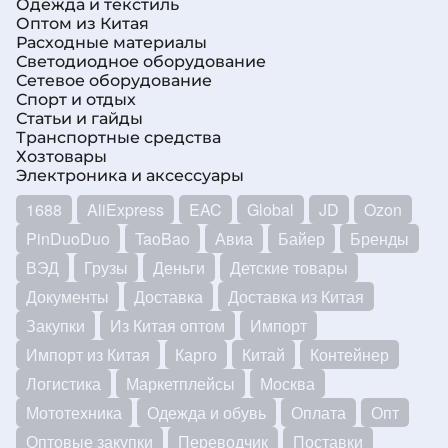
Одежда и текстиль
Оптом из Китая
Расходные материалы
Светодиодное оборудование
Сетевое оборудование
Спорт и отдых
Статьи и гайды
Транспортные средства
Хозтовары
Электроника и аксессуары
1688
AliExpress
EAC
Global
JD
Ozon
PinDuoDuo
TaoBao
Авиа
Байер
Бренды
ВЭД
Грузы
Деньги
Детские товары
Документы
Доставка
Доставка из Китая
Закупки
Из Китая оптом
Импорт
Импорт из Китая
Карго
Китай
Контейнер
Логистика
Маркетплейсы
Москва
Мототехника
Одежда и обувь
Оплата
Опт
Оптовые закупки
Переводчик
Поставки