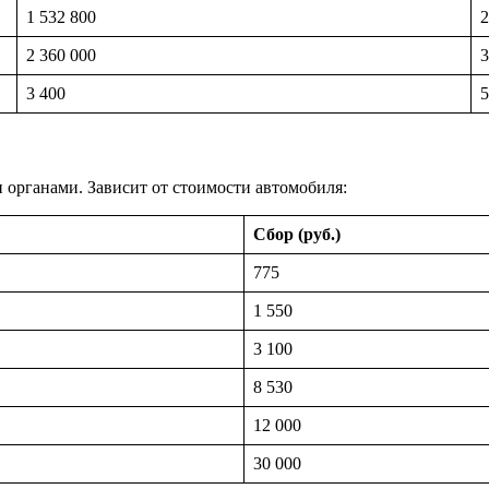
1 532 800
2
2 360 000
3
3 400
5
органами. Зависит от стоимости автомобиля:
Сбор (руб.)
775
1 550
3 100
8 530
12 000
30 000