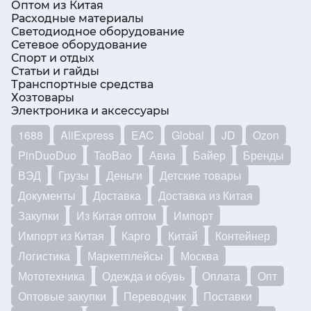
Оптом из Китая
Расходные материалы
Светодиодное оборудование
Сетевое оборудование
Спорт и отдых
Статьи и гайды
Транспортные средства
Хозтовары
Электроника и аксессуары
1688
AliExpress
EAC
Global
JD
Ozon
PinDuoDuo
TaoBao
Авиа
Байер
Бренды
ВЭД
Грузы
Деньги
Детские товары
Документы
Доставка
Доставка из Китая
Закупки
Из Китая оптом
Импорт
Импорт из Китая
Карго
Китай
Контейнер
Логистика
Маркетплейсы
Москва
Мототехника
Одежда и обувь
Оплата
Опт
Оптовые закупки
Переводчик
Поставки