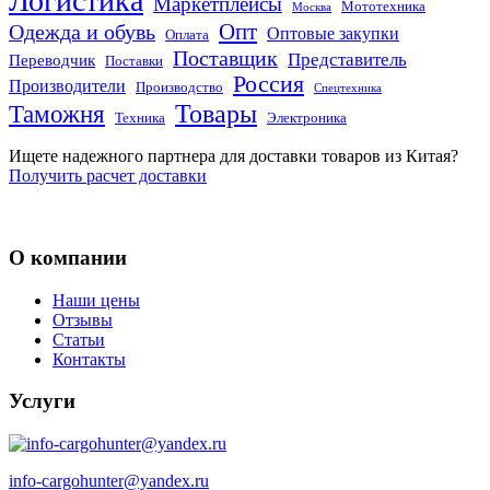
Логистика
Маркетплейсы
Мототехника
Москва
Опт
Одежда и обувь
Оптовые закупки
Оплата
Поставщик
Представитель
Переводчик
Поставки
Россия
Производители
Производство
Спецтехника
Товары
Таможня
Техника
Электроника
Ищете надежного партнера для доставки товаров из Китая?
Получить расчет доставки
О компании
Наши цены
Отзывы
Статьи
Контакты
Услуги
info-cargohunter@yandex.ru