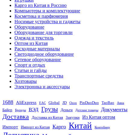
Карго из Китая в Россию
Компьютеры и комплектующие
Косметика и парфюмерия
Носимые устройства и гаджеты
Оборудование
Оборудование для торговли
Одежда и текстиль
Оптом из Китая
Расходные материалы
Светодиодное оборудование
Сетевое оборудование
Спорт и отдых
Статьи и гайды
Транспортные средства
Хозтовары
Электроника и аксессуары
1688
AliExpress
Global
JD
PinDuoDuo
TaoBao
EAC
Ozon
Авиа
Грузы
Документы
ВЭД
Байер
Деньги
Бренды
Детские товары
Доставка
Из Китая оптом
Доставка из Китая
Закупки
Китай
Карго
Импорт
Импорт из Китая
Контейнер