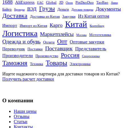
1688
AliExpress
Global
JD
PinDuoDuo
TaoBao
EAC
Ozon
Авиа
Грузы
Документы
ВЭД
Байер
Деньги
Бренды
Детские товары
Доставка
Из Китая оптом
Доставка из Китая
Закупки
Китай
Карго
Импорт
Импорт из Китая
Контейнер
Логистика
Маркетплейсы
Мототехника
Москва
Опт
Одежда и обувь
Оптовые закупки
Оплата
Поставщик
Представитель
Переводчик
Поставки
Россия
Производители
Производство
Спецтехника
Товары
Таможня
Техника
Электроника
Ищете надежного партнера для доставки товаров из Китая?
Получить расчет доставки
О компании
Наши цены
Отзывы
Статьи
Контакты