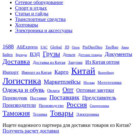
Сетевое оборудование
Спорт и отдых
Статьи и гайды
Транспортные средства
Хозтовары
Электроника и аксессуары
1688
AliExpress
Global
JD
PinDuoDuo
TaoBao
EAC
Ozon
Авиа
Грузы
Документы
ВЭД
Байер
Деньги
Бренды
Детские товары
Доставка
Из Китая оптом
Доставка из Китая
Закупки
Китай
Карго
Импорт
Импорт из Китая
Контейнер
Логистика
Маркетплейсы
Мототехника
Москва
Опт
Одежда и обувь
Оптовые закупки
Оплата
Поставщик
Представитель
Переводчик
Поставки
Россия
Производители
Производство
Спецтехника
Товары
Таможня
Техника
Электроника
Ищете надежного партнера для доставки товаров из Китая?
Получить расчет доставки